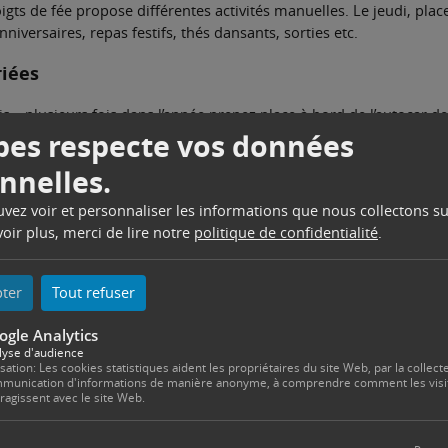
oigts de fée propose différentes activités manuelles. Le jeudi, plac
niversaires, repas festifs, thés dansants, sorties etc.
riées
ris… plusieurs fois dans l’année prenez place à bord de l’autocar de
es respecte vos données
 ou des séjours.
nnelles.
ouvez voir et personnaliser les informations que nous collectons su
oir plus, merci de lire notre
politique de confidentialité
.
pter
Tout refuser
 douce et d’entretien sont animées par les éducateurs sportifs
ogle Analytics
tée comme la gymnastique douce d’entretien constitue, de toute
lyse d'audience
e vieillissement. Elle permet d’entretenir le tonus, de garder son
isation: Les cookies statistiques aident les propriétaires du site Web, par la collecte
munication d'informations de manière anonyme, à comprendre comment les visi
itive de soi.
eragissent avec le site Web.
t s’adonner à l’aquagym. Les cours sont encadrés par des maîtres