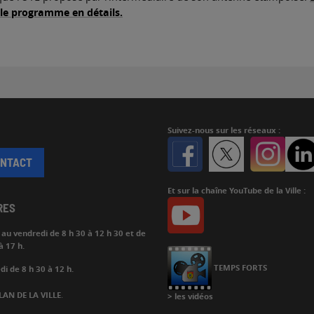
 le programme en détails.
Suivez-nous
sur les réseaux :
Facebook
Twitter
Instagr
ONTACT
Et sur la chaîne YouTube de la Ville :
Youtube
RES
i au vendredi de
8 h 30 à 12 h 30 et de
à 17 h.
Chaine
Youtube
TEMPS FORTS
i de 8 h 30 à 12 h.
LAN DE LA VILLE
.
>
les vidéos