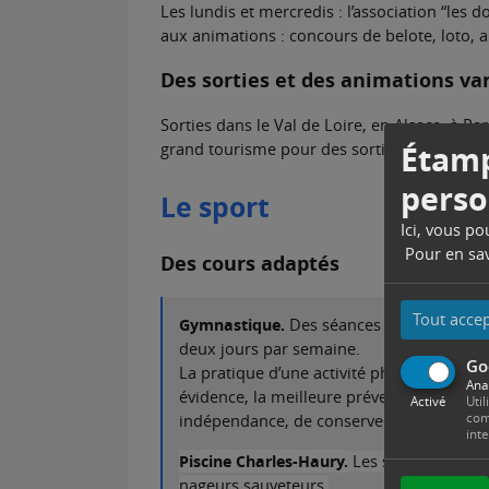
Les lundis et mercredis : l’association “les d
aux animations : concours de belote, loto, an
Des sorties et des animations va
Sorties dans le Val de Loire, en Alsace, à Pa
Étamp
grand tourisme pour des sorties en journée
perso
Le sport
Ici, vous p
Pour en sav
Des cours adaptés
Tout acce
Gymnastique.
Des séances de gymnastique
deux jours par semaine.
Go
La pratique d’une activité physique adap
Ana
évidence, la meilleure prévention contre l
Activé
Util
com
indépendance, de conserver une image pos
int
Piscine Charles-Haury.
Les seniors peuven
nageurs sauveteurs.