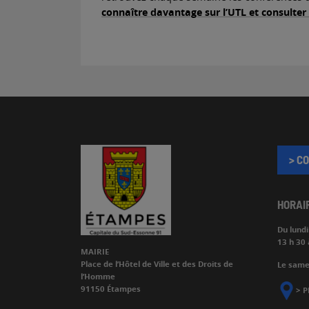
connaître davantage sur l’UTL et consulter
> C
HORAI
Du lund
13 h 30 
MAIRIE
Place de l’Hôtel de Ville et des Droits de
Le samed
l’Homme
91150 Étampes
>
P