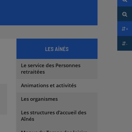
Réd
+
Aug
-
Réd
LES AÎNÉS
Le service des Personnes
retraitées
Animations et activités
Les organismes
Les structures d’accueil des
Aînés