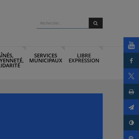
Rechercher
Rechercher
Voi
AÎNÉS,
SERVICES
LIBRE
Par
YENNETÉ,
MUNICIPAUX
EXPRESSION
IDARITÉ
Par
Imp
Env
Con
Agr