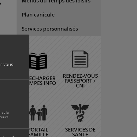
Menus du Temps des loisirs
e
Plan canicule
Services personnalisés
r vous.
RENDEZ-VOUS
TELECHARGER
PASSEPORT /
ÉTAMPES INFO
CNI
 et la
teurs
PORTAIL
SERVICES DE
-
FAMILLE
SANTÉ