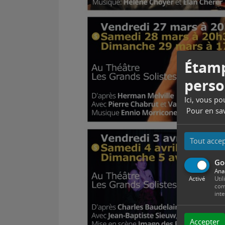
Étamp
perso
Ici, vous p
Pour en sav
Tout acce
Go
Ana
Activé
Util
com
int
Accepter