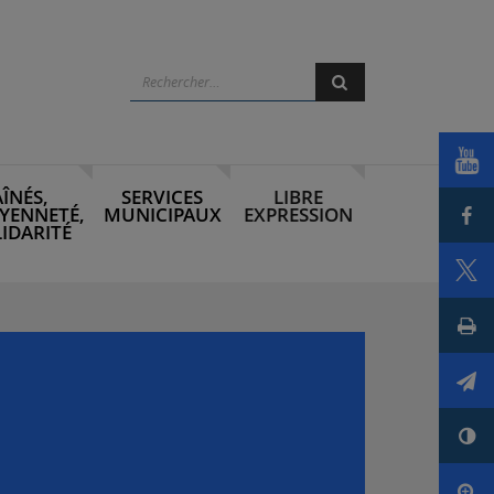
Rechercher
Rechercher
Voi
AÎNÉS,
SERVICES
LIBRE
Par
YENNETÉ,
MUNICIPAUX
EXPRESSION
IDARITÉ
Par
Imp
Env
Con
Agr