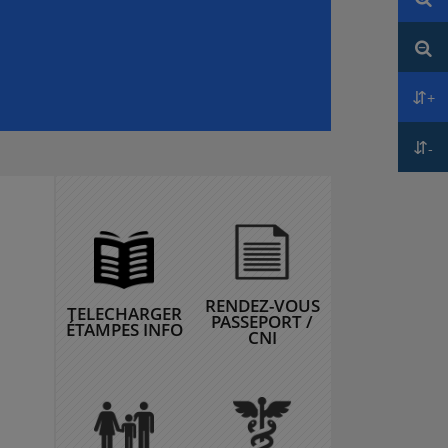
Réd
+
Aug
-
Réd
RENDEZ-VOUS
TELECHARGER
PASSEPORT /
ÉTAMPES INFO
CNI