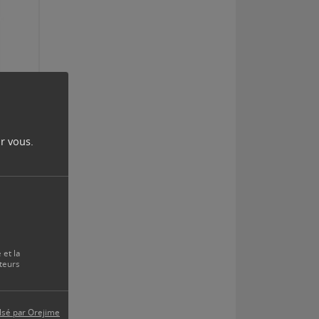
r vous.
 et la
teurs
lsé par Orejime