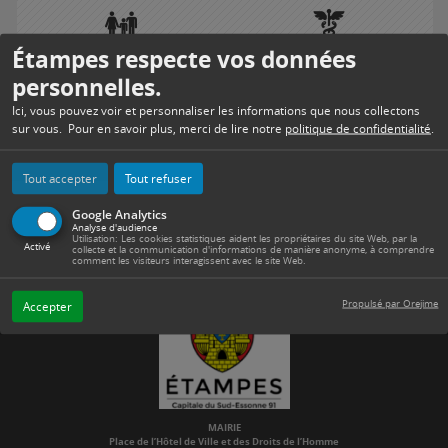
Étampes respecte vos données
PORTAIL FAMILLE
SERVICES DE SANTÉ
personnelles.
Ici, vous pouvez voir et personnaliser les informations que nous collectons
sur vous. Pour en savoir plus, merci de lire notre
politique de confidentialité
.
MENUS SCOLAIRES
TRAVAUX
Tout accepter
Tout refuser
Google Analytics
Analyse d'audience
Utilisation: Les cookies statistiques aident les propriétaires du site Web, par la
Activé
collecte et la communication d'informations de manière anonyme, à comprendre
comment les visiteurs interagissent avec le site Web.
Propulsé par Orejime
Accepter
MAIRIE
Place de l’Hôtel de Ville et des Droits de l’Homme