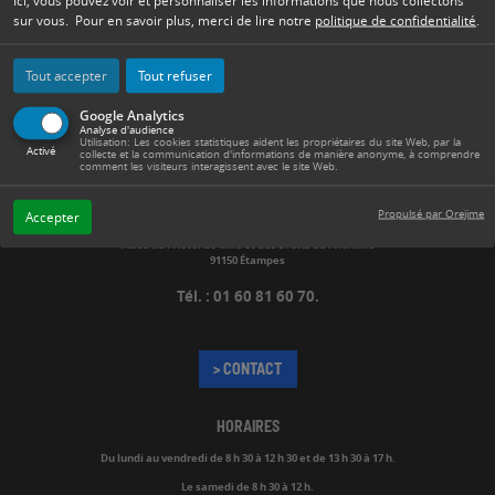
Ici, vous pouvez voir et personnaliser les informations que nous collectons
sur vous. Pour en savoir plus, merci de lire notre
politique de confidentialité
.
Tout accepter
Tout refuser
Google Analytics
Analyse d'audience
Utilisation: Les cookies statistiques aident les propriétaires du site Web, par la
Activé
collecte et la communication d'informations de manière anonyme, à comprendre
comment les visiteurs interagissent avec le site Web.
Propulsé par Orejime
Accepter
MAIRIE
Place de l’Hôtel de Ville et des Droits de l’Homme
91150 Étampes
Tél. : 01 60 81 60 70.
> CONTACT
HORAIRES
Du lundi au vendredi de
8 h 30 à 12 h 30 et de 13 h 30 à 17 h.
Le samedi de 8 h 30 à 12 h.