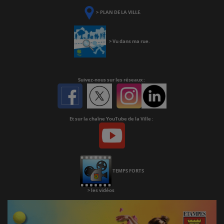
>
PLAN DE LA VILLE
.
>
Vu dans ma rue
.
Suivez-nous
sur les réseaux :
Facebook
Twitter
Instagram
Linkedin
Et sur la chaîne YouTube de la Ville :
Youtube
Chaine
Youtube
TEMPS FORTS
>
les vidéos