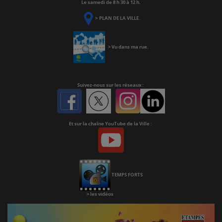
Le samedi de 8 h 30 à 12 h.
>
PLAN DE LA VILLE
.
>
Vu dans ma rue
.
Suivez-nous
sur les réseaux :
Facebook
Twitter
Instagram
Linkedin
Et sur la chaîne YouTube de la Ville :
Youtube
Chaine
Youtube
TEMPS FORTS
>
les vidéos