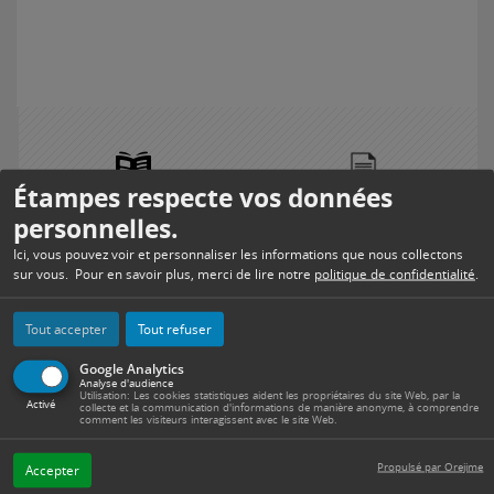
Étampes respecte vos données
TELECHARGER ÉTAMPES
RENDEZ-VOUS PASSEPORT /
personnelles.
INFO
CNI
Ici, vous pouvez voir et personnaliser les informations que nous collectons
sur vous. Pour en savoir plus, merci de lire notre
politique de confidentialité
.
Tout accepter
Tout refuser
PORTAIL FAMILLE
SERVICES DE SANTÉ
Google Analytics
Analyse d'audience
Utilisation: Les cookies statistiques aident les propriétaires du site Web, par la
Activé
collecte et la communication d'informations de manière anonyme, à comprendre
comment les visiteurs interagissent avec le site Web.
MENUS SCOLAIRES
TRAVAUX
Propulsé par Orejime
Accepter