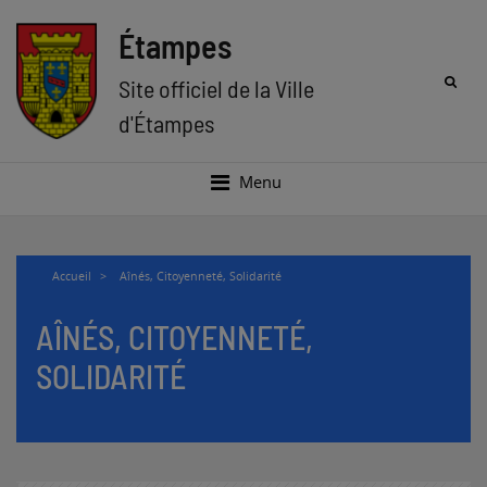
Aller
Aller
au
au
Étampes
menu
contenu
Rec
Site officiel de la Ville
d'Étampes
Menu
Accueil
>
Aînés, Citoyenneté, Solidarité
AÎNÉS, CITOYENNETÉ,
SOLIDARITÉ