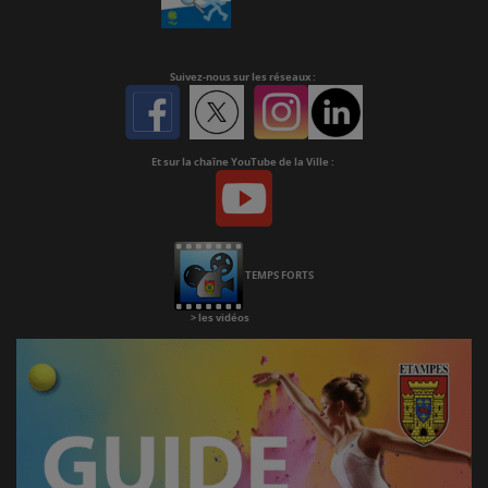
Suivez-nous
sur les réseaux :
Facebook
Twitter
Instagram
Linkedin
Et sur la chaîne YouTube de la Ville :
Youtube
Chaine
Youtube
TEMPS FORTS
>
les vidéos