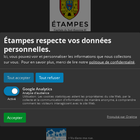
Étampes respecte vos données
MAIRIE
Place de l’Hôtel de Ville et des Droits de l’Homme
personnelles.
91150 Étampes
Tél. : 01 60 81 60 70.
Ici, vous pouvez voir et personnaliser les informations que nous collectons
sur vous. Pour en savoir plus, merci de lire notre
politique de confidentialité
.
> CONTACT
Tout accepter
Tout refuser
Google Analytics
HORAIRES
Analyse d'audience
Utilisation: Les cookies statistiques aident les propriétaires du site Web, par la
Activé
collecte et la communication d'informations de manière anonyme, à comprendre
Du lundi au vendredi de
8 h 30 à 12 h 30 et de 13 h 30 à 17 h.
comment les visiteurs interagissent avec le site Web.
Le samedi de 8 h 30 à 12 h.
Propulsé par Orejime
Accepter
>
PLAN DE LA VILLE
.
>
Vu dans ma rue
.