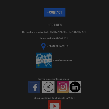
> CONTACT
HORAIRES
Du lundi au vendredi de
8 h 30 à 12 h 30 et de 13 h 30 à 17 h.
Le samedi de 8 h 30 à 12 h.
>
PLAN DE LA VILLE
.
>
Vu dans ma rue
.
Suivez-nous
sur les réseaux :
Facebook
Twitter
Instagram
Linkedin
Et sur la chaîne YouTube de la Ville :
Youtube