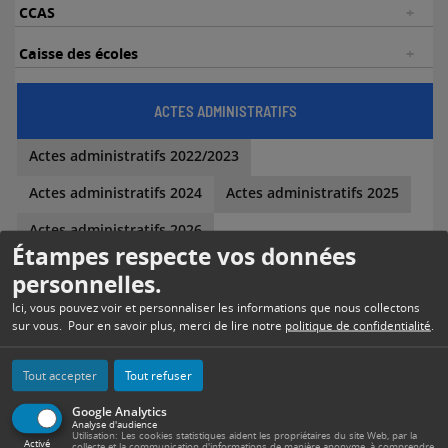
CCAS
Caisse des écoles
ACTES ADMINISTRATIFS
Actes administratifs 2022/2023
Actes administratifs 2024
Actes administratifs 2025
Actes administratifs 2026
Étampes respecte vos données
personnelles.
Ici, vous pouvez voir et personnaliser les informations que nous collectons
sur vous. Pour en savoir plus, merci de lire notre
politique de confidentialité
.
TELECHARGER ÉTAMPES
RENDEZ-VOUS PASSEPORT /
INFO
CNI
Tout accepter
Tout refuser
Google Analytics
Analyse d'audience
Utilisation: Les cookies statistiques aident les propriétaires du site Web, par la
Activé
collecte et la communication d'informations de manière anonyme, à comprendre