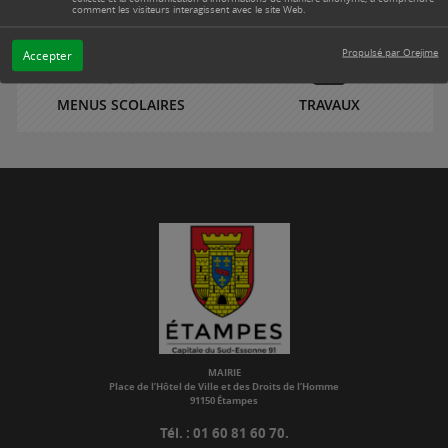
PORTAIL FAMILLE
SERVICES DE SANTÉ
comment les visiteurs interagissent avec le site Web.
Propulsé par Orejime
Accepter
MENUS SCOLAIRES
TRAVAUX
MAIRIE
Place de l’Hôtel de Ville et des Droits de l’Homme
91150 Étampes
Tél. : 01 60 81 60 70.