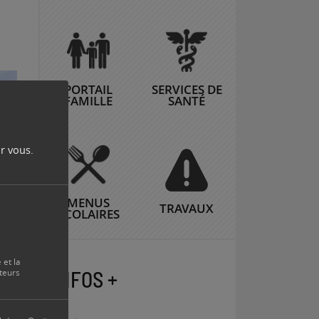
PORTAIL
SERVICES DE
FAMILLE
SANTÉ
r vous.
MENUS
TRAVAUX
SCOLAIRES
 et la
INFOS +
teurs