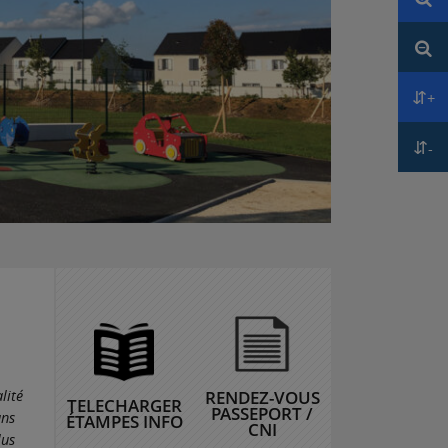
Réd
+
Aug
-
Réd
lité
RENDEZ-VOUS
TELECHARGER
PASSEPORT /
ans
ÉTAMPES INFO
CNI
lus