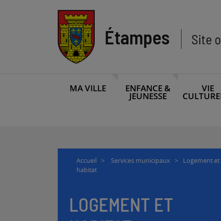
Aller
Aller
au
au
menu
contenu
Étampes
Site o
MA VILLE
ENFANCE &
VIE
JEUNESSE
CULTURE
Accueil
>
Services municipaux
>
Logement et
habitat
LOGEMENT ET