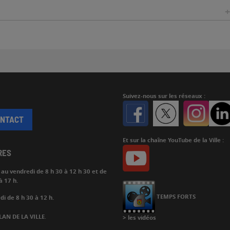
Suivez-nous
sur les réseaux :
Facebook
Twitter
Instagr
ONTACT
Et sur la chaîne YouTube de la Ville :
Youtube
RES
i au vendredi de
8 h 30 à 12 h 30 et de
à 17 h.
Chaine
Youtube
TEMPS FORTS
i de 8 h 30 à 12 h.
LAN DE LA VILLE
.
>
les vidéos