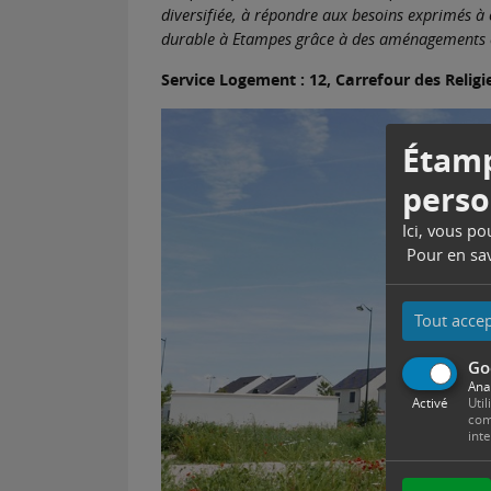
diversifiée, à répondre aux besoins exprimés à c
durable à Etampes grâce à des aménagements co
Service Logement : 12, Carrefour des Religieu
Étamp
perso
Ici, vous p
Pour en sav
Tout acce
Go
Ana
Activé
Util
com
int