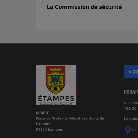
La Commission de sécurité
> C
HORAI
Du lund
13 h 30 
MAIRIE
Place de l’Hôtel de Ville et des Droits de
Le samed
l’Homme
91150 Étampes
>
P