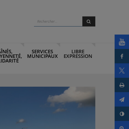
Rechercher
Rechercher
Voi
AÎNÉS,
SERVICES
LIBRE
Par
YENNETÉ,
MUNICIPAUX
EXPRESSION
IDARITÉ
Par
Imp
Env
Con
Agr