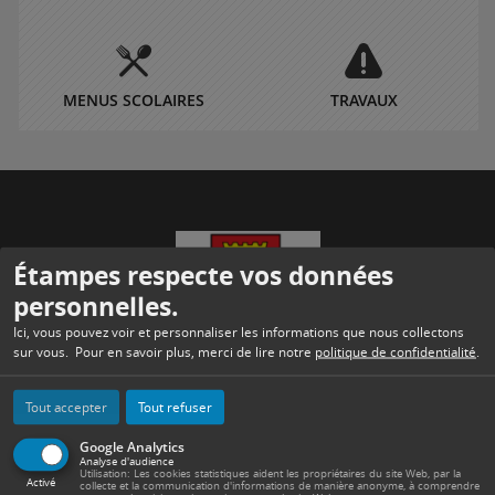
MENUS SCOLAIRES
TRAVAUX
Étampes respecte vos données
personnelles.
Ici, vous pouvez voir et personnaliser les informations que nous collectons
sur vous. Pour en savoir plus, merci de lire notre
politique de confidentialité
.
MAIRIE
Tout accepter
Tout refuser
Place de l’Hôtel de Ville et des Droits de l’Homme
91150 Étampes
Google Analytics
Analyse d'audience
Tél. : 01 60 81 60 70.
Utilisation: Les cookies statistiques aident les propriétaires du site Web, par la
Activé
collecte et la communication d'informations de manière anonyme, à comprendre