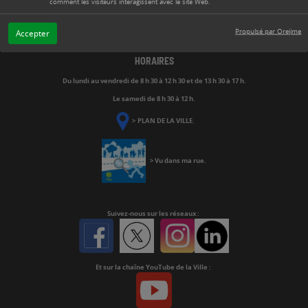
comment les visiteurs interagissent avec le site Web.
> CONTACT
Propulsé par Orejime
Accepter
HORAIRES
Du lundi au vendredi de
8 h 30 à 12 h 30 et de 13 h 30 à 17 h.
Le samedi de 8 h 30 à 12 h.
>
PLAN DE LA VILLE
.
>
Vu dans ma rue
.
Suivez-nous
sur les réseaux :
Facebook
Twitter
Instagram
Linkedin
Et sur la chaîne YouTube de la Ville :
Youtube