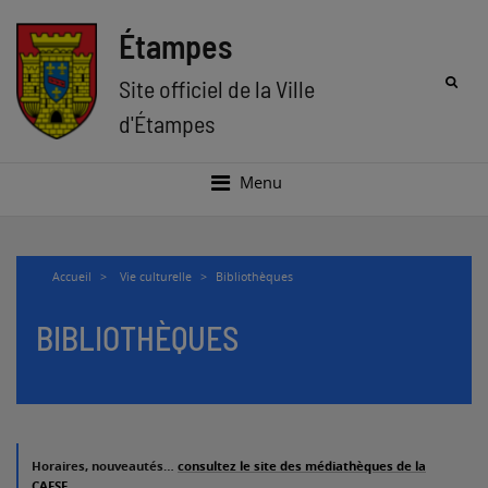
Aller
Aller
au
au
Étampes
menu
contenu
Rec
Site officiel de la Ville
d'Étampes
Menu
Accueil
>
Vie culturelle
>
Bibliothèques
BIBLIOTHÈQUES
Horaires, nouveautés…
consultez le site des médiathèques de la
CAESE.