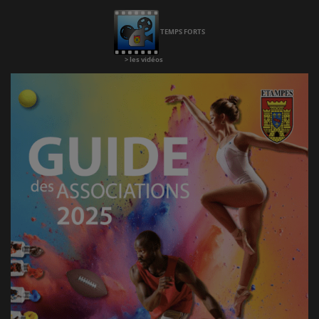
Chaine
Youtube
TEMPS FORTS
>
les vidéos