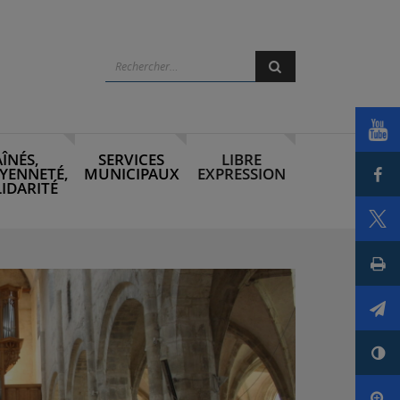
Rechercher
Rechercher
Voi
AÎNÉS,
SERVICES
LIBRE
Par
YENNETÉ,
MUNICIPAUX
EXPRESSION
IDARITÉ
Par
Imp
Env
Con
Agr