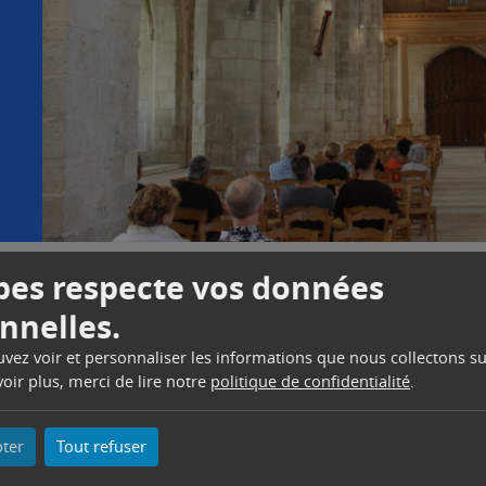
es respecte vos données
nnelles.
ouvez voir et personnaliser les informations que nous collectons su
oir plus, merci de lire notre
politique de confidentialité
.
l
pter
Tout refuser