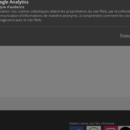
ogle Analytics
onne
lyse d'audience
isation: Les cookies statistiques aident les propriétaires du site Web, par la collecte
munication d'informations de manière anonyme, à comprendre comment les visi
eragissent avec le site Web.
Propu
Suivez-nous
sur les réseaux :
Facebook
Twitter
Instagr