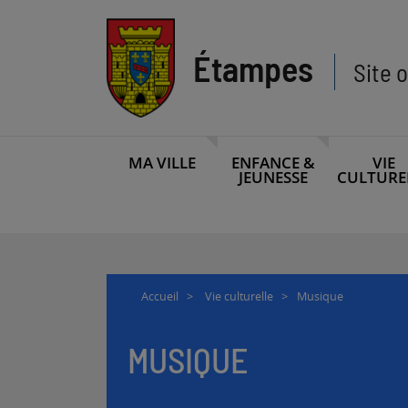
Aller
Aller
au
au
menu
contenu
Étampes
Site o
MA VILLE
ENFANCE &
VIE
JEUNESSE
CULTURE
Accueil
>
Vie culturelle
>
Musique
MUSIQUE