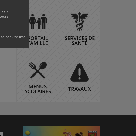
 et la
teurs
PORTAIL
SERVICES DE
lsé par Orejime
FAMILLE
SANTÉ
MENUS
TRAVAUX
SCOLAIRES
am
Linkedin