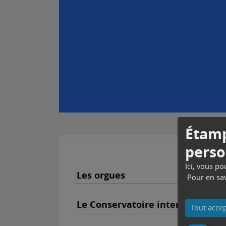
Étamp
perso
Ici, vous p
Les orgues
Pour en sav
Le Conservatoire intercommuna
Tout acce