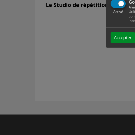
Go
Le Studio de répétition Sud & S
Ana
Activé
Util
com
int
Accepter