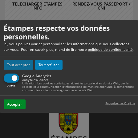
TELECHARGER ÉTAMPES
RENDEZ-VOUS PASSEPORT /
INFO
CNI
Étampes respecte vos données
personnelles.
PORTAIL FAMILLE
SERVICES DE SANTÉ
Ici, vous pouvez voir et personnaliser les informations que nous collectons
sur vous. Pour en savoir plus, merci de lire notre
politique de confidentialité
.
Tout accepter
Tout refuser
MENUS SCOLAIRES
TRAVAUX
Google Analytics
Analyse d'audience
Utilisation: Les cookies statistiques aident les propriétaires du site Web, par la
Activé
collecte et la communication d'informations de manière anonyme, à comprendre
comment les visiteurs interagissent avec le site Web.
Propulsé par Orejime
Accepter