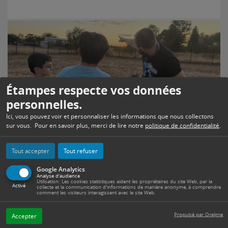
Étampes respecte vos données
personnelles.
Ici, vous pouvez voir et personnaliser les informations que nous collectons
sur vous. Pour en savoir plus, merci de lire notre
politique de confidentialité
.
Une journée estivale qui s’est terminée sous
Tout accepter
Tout refuser
les étoiles
Divertissement et détente étaient au programme de cet
Google Analytics
Analyse d'audience
après-midi proposé par la ville à l’Espace Rosa Parks, ce
Utilisation: Les cookies statistiques aident les propriétaires du site Web, par la
Activé
mercredi 5…
collecte et la communication d'informations de manière anonyme, à comprendre
comment les visiteurs interagissent avec le site Web.
Propulsé par Orejime
Accepter