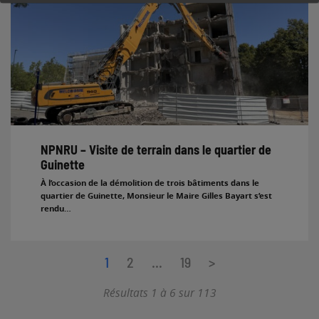
NPNRU – Visite de terrain dans le quartier de
Guinette
À l’occasion de la démolition de trois bâtiments dans le
quartier de Guinette, Monsieur le Maire Gilles Bayart s’est
rendu…
Pagination
1
2
…
19
>
Page suivante
des
Résultats 1 à 6 sur 113
publications