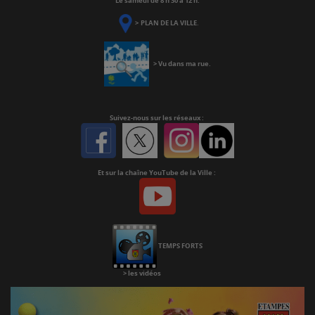
Le samedi de 8 h 30 à 12 h.
>
PLAN DE LA VILLE
.
>
Vu dans ma rue
.
Suivez-nous
sur les réseaux :
Facebook
Twitter
Instagram
Linkedin
Et sur la chaîne YouTube de la Ville :
Youtube
Chaine
Youtube
TEMPS FORTS
>
les vidéos