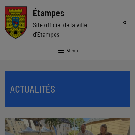
Aller
Aller
au
au
Étampes
menu
contenu
Rec
Site officiel de la Ville
d'Étampes
Menu
ACTUALITÉS