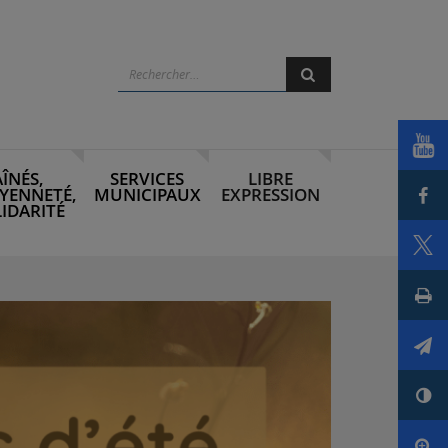
Rechercher
Rechercher
Voi
AÎNÉS,
SERVICES
LIBRE
Par
YENNETÉ,
MUNICIPAUX
EXPRESSION
IDARITÉ
Par
Imp
Env
Con
Agr