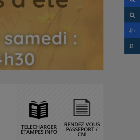
Réd
+
Aug
-
Réd
RENDEZ-VOUS
TELECHARGER
PASSEPORT /
ÉTAMPES INFO
CNI