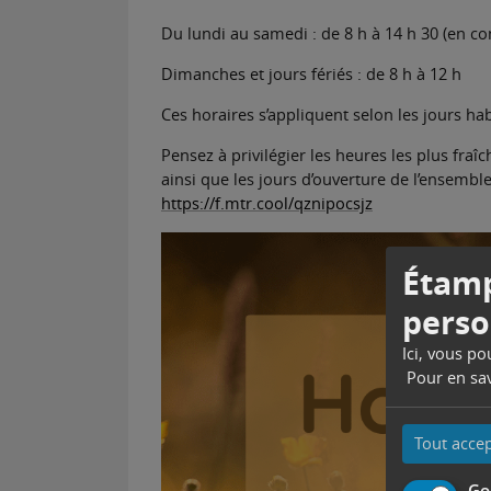
Du lundi au samedi : de 8 h à 14 h 30 (en co
Dimanches et jours fériés : de 8 h à 12 h
Ces horaires s’appliquent selon les jours ha
Pensez à privilégier les heures les plus fra
ainsi que les jours d’ouverture de l’ensembl
https://f.mtr.cool/qznipocsjz
Étamp
perso
Ici, vous p
Pour en sav
Tout acce
Go