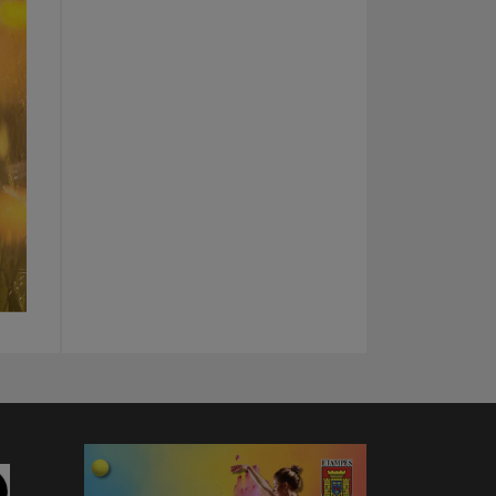
am
Linkedin