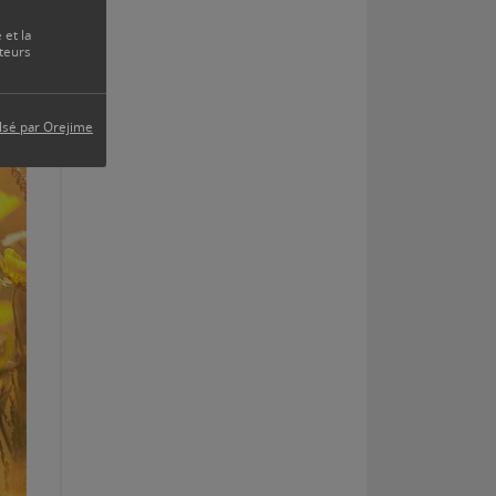
 et la
teurs
lsé par Orejime