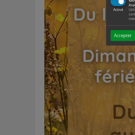
Ana
Activé
Util
com
int
Accepter