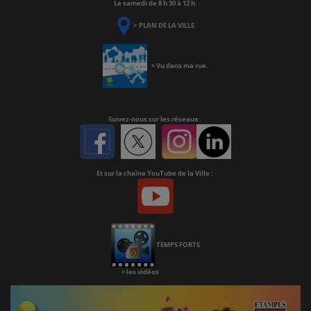
Le samedi de 8 h 30 à 12 h.
>
PLAN DE LA VILLE
.
>
Vu dans ma rue
.
Suivez-nous
sur les réseaux :
Facebook
Twitter
Instagram
Linkedin
Et sur la chaîne YouTube de la Ville :
Youtube
Chaine
Youtube
TEMPS FORTS
>
les vidéos