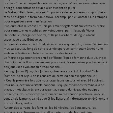
preuve d’une remarquable détermination, enchaînant les rencontres avec
énergie, concentration et un plaisir évident de jouer.
Le Maire, Gilles Bayart, a salué l’importance de ce rendez-vous sportif et a
tenu à souligner le formidable travail accompli par le Football Club Étampes
pour organiser cette manifestation.
Plusieurs élus du conseil municipal étaient également aux côtés du Maire
pour remettre les trophées aux vainqueurs, parmi lesquels Victor
Hennebelle, chargé des Sports, et Régis Darribère, délégué à la Vie
associative et au Bénévolat.
Le conseiller municipal El Hadji Assane Sarr a, quant à lui, assuré l’animation
musicale tout au long de cette journée sportive, contribuant à créer une
ambiance festive et chaleureuse autour des terrains.
Le Maire a également rencontré et félicité l’équipe féminine du club, triple
championne de l’Essonne, en leur proposant de rencontrer prochainement
des joueuses évoluant au niveau national.
Kasongo Junior Djibu, dit « Junion », directeur sportif du Football Club
Étampes, s’est réjoui de la réussite de cette édition exceptionnelle :
« C’est la première fois que nous organisons un tournoi avec 24 équipes.
Pour nous, c’est un véritable honneur. L’équipe d’Étampes termine à la 6e
place, un résultat très encourageant au regard du niveau des équipes
présentes. Nous espérons faire encore mieux l’année prochaine, avec le
soutien de la municipalité et de Gilles Bayart, afin d’organiser un événement
encore plus grand. »
Autour des terrains, les familles, les bénévoles, les éducateurs, les
entraîneurs et l’ensemble du staff ont été formidables, tant dans