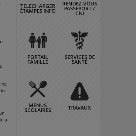
RENDEZ-VOUS
e
TELECHARGER
PASSEPORT /
ÉTAMPES INFO
CNI
du
PORTAIL
SERVICES DE
FAMILLE
SANTÉ
du
oine
in.
MENUS
TRAVAUX
SCOLAIRES
 un
à la