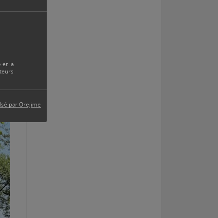
 et la
teurs
lsé par Orejime