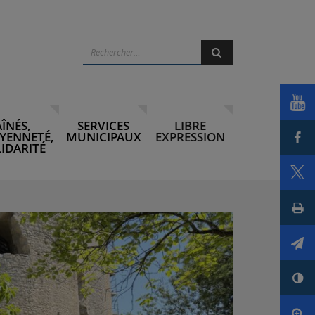
Rechercher
Rechercher
Voi
AÎNÉS,
SERVICES
LIBRE
Par
YENNETÉ,
MUNICIPAUX
EXPRESSION
IDARITÉ
Par
Imp
Env
Con
Agr