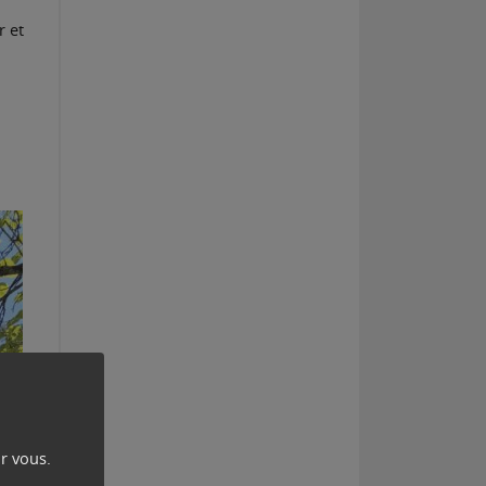
r et
r vous.