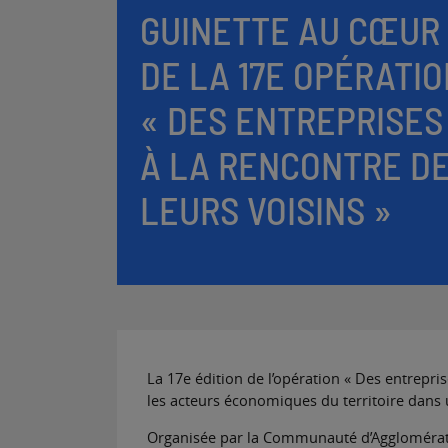
GUINETTE AU CŒUR
DE LA 17E OPÉRATIO
« DES ENTREPRISES
À LA RENCONTRE D
LEURS VOISINS »
La 17e édition de l’opération « Des entreprise
les acteurs économiques du territoire dans
Organisée par la Communauté d’Agglomératio