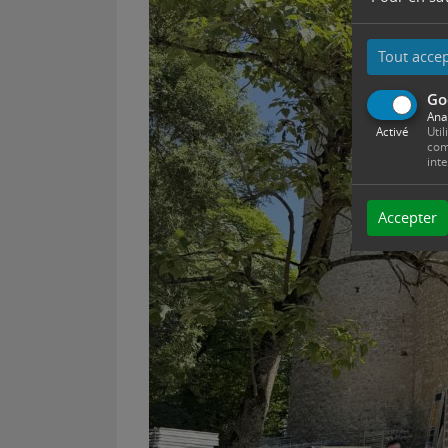
Tout acce
Go
Ana
Activé
Util
com
int
Accepter