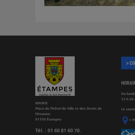
> C
HORAI
Du lund
13 h 30 
MAIRIE
Place de l’Hôtel de Ville et des Droits de
Le samed
l’Homme
91150 Étampes
>
P
Tél. : 01 60 81 60 70.