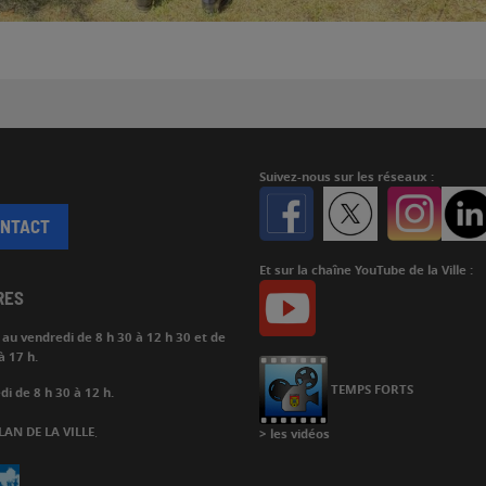
Suivez-nous
sur les réseaux :
Facebook
Twitter
Instagr
ONTACT
Et sur la chaîne YouTube de la Ville :
Youtube
RES
i au vendredi de
8 h 30 à 12 h 30 et de
à 17 h.
Chaine
Youtube
TEMPS FORTS
i de 8 h 30 à 12 h.
LAN DE LA VILLE
.
>
les vidéos