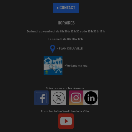
> CONTACT
HORAIRES
Du lundi au vendredi de
8 h 30 à 12 h 30 et de 13 h 30 à 17 h.
Le samedi de 8 h 30 à 12 h.
>
PLAN DE LA VILLE
.
>
Vu dans ma rue
.
Suivez-nous
sur les réseaux :
Facebook
Twitter
Instagram
Linkedin
Et sur la chaîne YouTube de la Ville :
Youtube