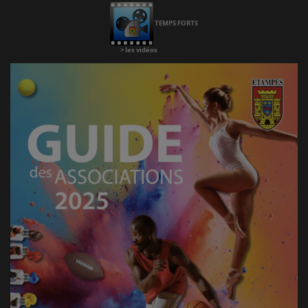
Chaine
Youtube
TEMPS FORTS
>
les vidéos