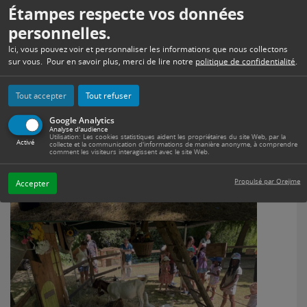
Étampes respecte vos données
Ferme pédagogique et balade en poney pour les amoureux de la nature
:
personnelles.
Ici, vous pouvez voir et personnaliser les informations que nous collectons
sur vous. Pour en savoir plus, merci de lire notre
politique de confidentialité
.
Tout accepter
Tout refuser
Google Analytics
Analyse d'audience
Utilisation: Les cookies statistiques aident les propriétaires du site Web, par la
Activé
collecte et la communication d'informations de manière anonyme, à comprendre
comment les visiteurs interagissent avec le site Web.
Propulsé par Orejime
Accepter