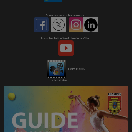
Suivez-nous
sur les réseaux :
Facebook
Twitter
Instagram
Linkedin
Et sur la chaîne YouTube de la Ville :
Youtube
Chaine
Youtube
TEMPS FORTS
>
les vidéos