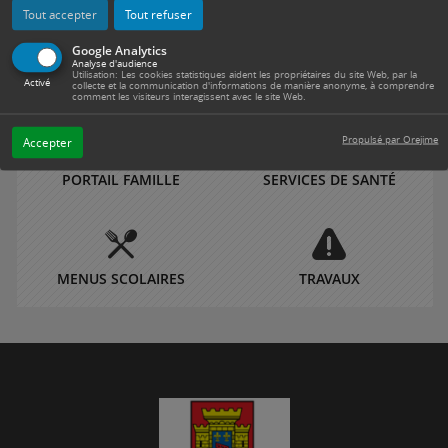
Tout accepter
Tout refuser
Google Analytics
Analyse d'audience
TELECHARGER ÉTAMPES
RENDEZ-VOUS PASSEPORT /
Utilisation: Les cookies statistiques aident les propriétaires du site Web, par la
INFO
CNI
Activé
collecte et la communication d'informations de manière anonyme, à comprendre
comment les visiteurs interagissent avec le site Web.
Propulsé par Orejime
Accepter
PORTAIL FAMILLE
SERVICES DE SANTÉ
MENUS SCOLAIRES
TRAVAUX