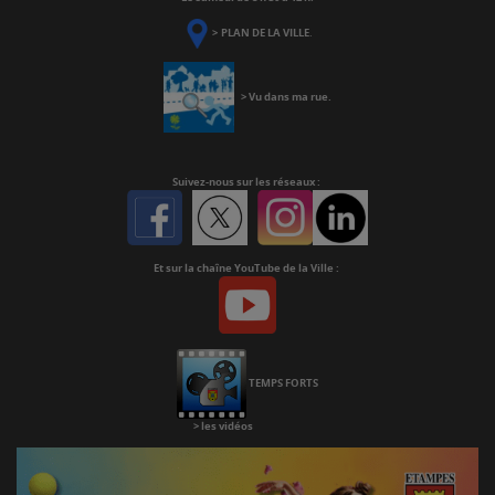
>
PLAN DE LA VILLE
.
>
Vu dans ma rue
.
Suivez-nous
sur les réseaux :
Facebook
Twitter
Instagram
Linkedin
Et sur la chaîne YouTube de la Ville :
Youtube
Chaine
Youtube
TEMPS FORTS
>
les vidéos