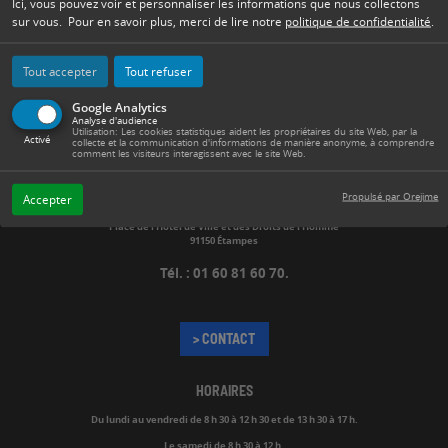
Ici, vous pouvez voir et personnaliser les informations que nous collectons
sur vous. Pour en savoir plus, merci de lire notre
politique de confidentialité
.
Tout accepter
Tout refuser
Google Analytics
Analyse d'audience
Utilisation: Les cookies statistiques aident les propriétaires du site Web, par la
Activé
collecte et la communication d'informations de manière anonyme, à comprendre
comment les visiteurs interagissent avec le site Web.
Propulsé par Orejime
Accepter
MAIRIE
Place de l’Hôtel de Ville et des Droits de l’Homme
91150 Étampes
Tél. : 01 60 81 60 70.
> CONTACT
HORAIRES
Du lundi au vendredi de
8 h 30 à 12 h 30 et de 13 h 30 à 17 h.
Le samedi de 8 h 30 à 12 h.