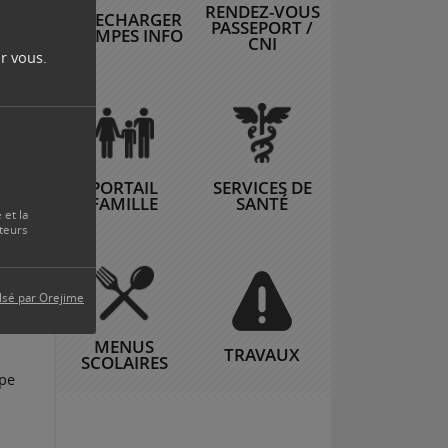
RENDEZ-VOUS
TELECHARGER
PASSEPORT /
re
ÉTAMPES INFO
CNI
unes
r vous.
s
suit
 au
PORTAIL
SERVICES DE
FAMILLE
SANTÉ
 et la
teurs
fil
lsé par Orejime
MENUS
TRAVAUX
SCOLAIRES
upe