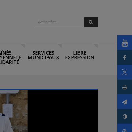
Rechercher
Rechercher
Voi
AÎNÉS,
SERVICES
LIBRE
Par
YENNETÉ,
MUNICIPAUX
EXPRESSION
IDARITÉ
Par
Imp
Env
Con
Agr