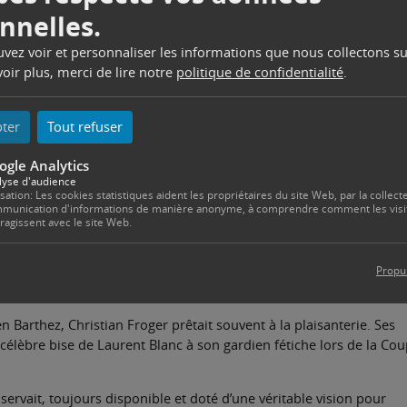
nnelles.
uée près de Béziers Christian Froger n’avait jamais cessé de transmett
t actif au sein du Football Olympique Sud Hérault, où il encadrait les je
ouvez voir et personnaliser les informations que nous collectons su
féminines. La veille même de son décès, il était encore présent sur les
oir plus, merci de lire notre
politique de confidentialité
.
 ancien dirigeant du Football Club d’Étampes.
oger a écrit les plus belles pages de son parcours sportif. Dans le
pter
Tout refuser
Olympique Municipal d’Étampes (COME) en tant que joueur. Il pour
e de Morigny, où il occupe les fonctions d’entraîneur-joueur senior
ogle Analytics
lyse d'audience
isation: Les cookies statistiques aident les propriétaires du site Web, par la collecte
munication d'informations de manière anonyme, à comprendre comment les visi
, le COME, devenu aujourd’hui le Football Club d’Étampes (FCE). Au 
eragissent avec le site Web.
sabilités : entraîneur des seniors masculins, avec lesquels il
 un titre de champion de groupe, puis entraîneur des seniors
e football et aux équipes de jeunes, notamment les 18 ans, avec
Propu
n Barthez, Christian Froger prêtait souvent à la plaisanterie. Ses
célèbre bise de Laurent Blanc à son gardien fétiche lors de la Co
servait, toujours disponible et doté d’une véritable vision pour