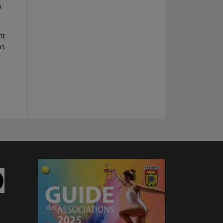
n
nt
ns
am
Linkedin