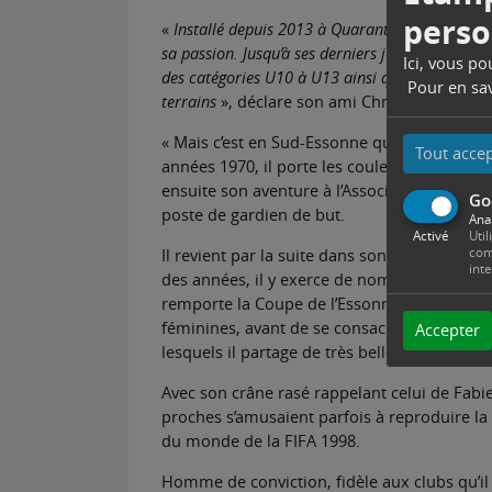
perso
«
Installé depuis 2013 à Quarante, commune sit
sa passion. Jusqu’à ses derniers jours, il restai
Ici, vous p
des catégories U10 à U13 ainsi que les équipes 
Pour en sav
terrains
», déclare son ami Christian Perron,
« Mais c’est en Sud-Essonne que Christian Fr
Tout acce
années 1970, il porte les couleurs du Club 
ensuite son aventure à l’Association Sportiv
Go
poste de gardien de but.
Ana
Activé
Util
com
Il revient par la suite dans son club de cœur
int
des années, il y exerce de nombreuses respon
remporte la Coupe de l’Essonne et décroche
féminines, avant de se consacrer à l’école d
Accepter
lesquels il partage de très belles saisons.
Avec son crâne rasé rappelant celui de Fabie
proches s’amusaient parfois à reproduire la 
du monde de la FIFA 1998.
Homme de conviction, fidèle aux clubs qu’il 