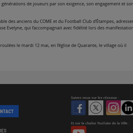
rs générations de joueurs par son exigence, son engagement et so
emble des anciens du COME et du Football Club d’Étampes, adresse
e Evelyne, qui l’accompagnait avec fidélité lors des manifestatio
ulées le mardi 12 mai, en l’église de Quarante, le village où il
Suivez-nous
sur les réseaux :
Facebook
Twitter
Instagr
ONTACT
Et sur la chaîne YouTube de la Ville :
Youtube
RES