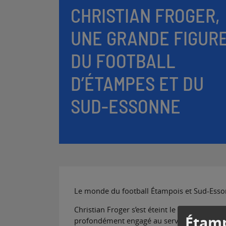
CHRISTIAN FROGER,
UNE GRANDE FIGUR
DU FOOTBALL
D’ÉTAMPES ET DU
SUD-ESSONNE
Le monde du football Étampois et Sud-Esson
Christian Froger s’est éteint le 5 mai dernie
Étamp
profondément engagé au service du footbal