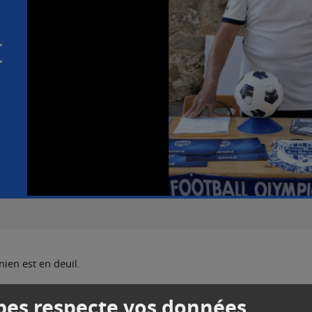
E
ien est en deuil.
r, laissant derrière lui le souvenir d’un homme passionné, fidèle et
es respecte vos données
l amateur.