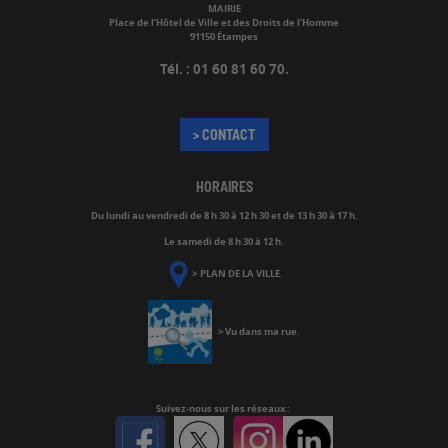
MAIRIE
Place de l’Hôtel de Ville et des Droits de l’Homme
91150 Étampes
Tél. : 01 60 81 60 70.
> CONTACT
HORAIRES
Du lundi au vendredi de
8 h 30 à 12 h 30 et de 13 h 30 à 17 h.
Le samedi de 8 h 30 à 12 h.
>
PLAN DE LA VILLE
.
>
Vu dans ma rue
.
Suivez-nous
sur les réseaux :
Facebook
Twitter
Instagram
Linkedin