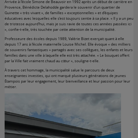
Arrivée à l’école Simone de Beauvoir en 1992 après un début de carrière en
Provence, Bénédicte Delahodde gardera le souvenir d’un quartier de
Guinette « très vivant », de familles « exceptionnelles » et d’équipes
éducatives avec lesquelles elle s’est toujours sentie à sa place. « Il y a un peu
de tristesse aujourd’hui, mais je suis ravie de toutes ces années passées ici
», confie-t-elle, très touchée par cette attention de la municipalité.
Professeure des écoles depuis 1989, Valérie Bizet exerçait quant à elle
depuis 17 ans à l’école maternelle Louise Michel. Elle évoque « des milliers
de souvenirs fantastiques » partagés avec ses collègues, les enfants et leurs
familles dans une ville à laquelle elle est très attachée. « Le bouquet offert
par la Ville fait vraiment chaud au cœur », souligne-t-elle.
À travers cet hommage, la municipalité salue le parcours de deux
enseignantes investies, qui ont marqué plusieurs générations de jeunes
Étampois par leur engagement, leur bienveillance et leur passion pour leur
métier.