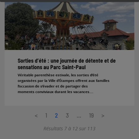
Sorties d’été : une journée de détente et de
sensations au Parc Saint-Paul
Véritable parenthèse estivale, les sorties d’été
organisées par la Ville d’Étampes offrent aux familles
l’occasion de s’évader et de partager des
moments conviviaux durant les vacances.…
Pagination
<
Page précédente
1
2
3
…
19
>
Page suivante
des
Résultats 7 à 12 sur 113
publications