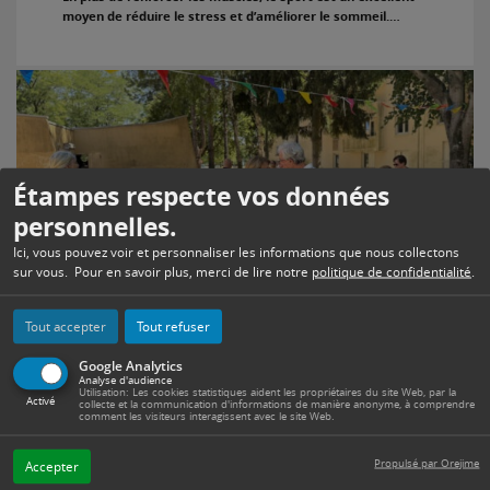
moyen de réduire le stress et d’améliorer le sommeil.…
Étampes respecte vos données
personnelles.
Ici, vous pouvez voir et personnaliser les informations que nous collectons
sur vous. Pour en savoir plus, merci de lire notre
politique de confidentialité
.
Tout accepter
Tout refuser
La Guinguette de Guinette
Un après-midi placé sous le signe de la musique et de la
Google Analytics
Analyse d'audience
bonne humeur attendait les Étampoises et les Étampois…
Utilisation: Les cookies statistiques aident les propriétaires du site Web, par la
Activé
collecte et la communication d'informations de manière anonyme, à comprendre
comment les visiteurs interagissent avec le site Web.
Propulsé par Orejime
Accepter