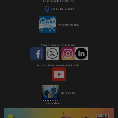
Le samedi de 8 h 30 à 12 h.
>
PLAN DE LA VILLE
.
>
Vu dans ma rue
.
Suivez-nous
sur les réseaux :
Facebook
Twitter
Instagram
Linkedin
Et sur la chaîne YouTube de la Ville :
Youtube
Chaine
Youtube
TEMPS FORTS
>
les vidéos