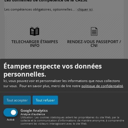
Les compétences obligatoires, optionnelles… :
cliquer ici
.
TELECHARGER ÉTAMPES
RENDEZ-VOUS PASSEPORT /
INFO
CNI
Étampes respecte vos données
personnelles.
PORTAIL FAMILLE
SERVICES DE SANTÉ
Ici, vous pouvez voir et personnaliser les informations que nous collectons
sur vous. Pour en savoir plus, merci de lire notre
politique de confidentialité
.
Tout accepter
Tout refuser
MENUS SCOLAIRES
TRAVAUX
Google Analytics
Analyse d'audience
Utilisation: Les cookies statistiques aident les propriétaires du site Web, par la
Activé
collecte et la communication d'informations de manière anonyme, à comprendre
INFOS +
comment les visiteurs interagissent avec le site Web.