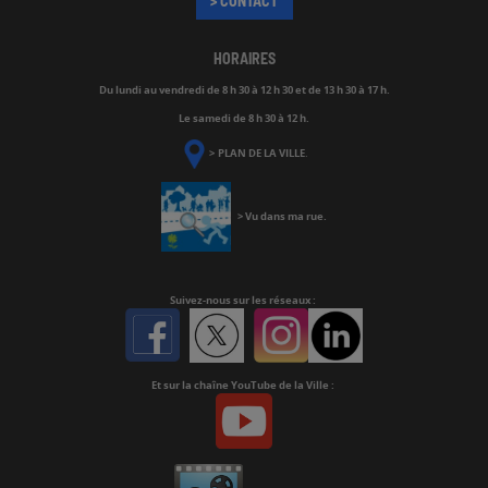
> CONTACT
HORAIRES
Du lundi au vendredi de
8 h 30 à 12 h 30 et de 13 h 30 à 17 h.
Le samedi de 8 h 30 à 12 h.
>
PLAN DE LA VILLE
.
>
Vu dans ma rue
.
Suivez-nous
sur les réseaux :
Facebook
Twitter
Instagram
Linkedin
Et sur la chaîne YouTube de la Ville :
Youtube
Chaine
Youtube