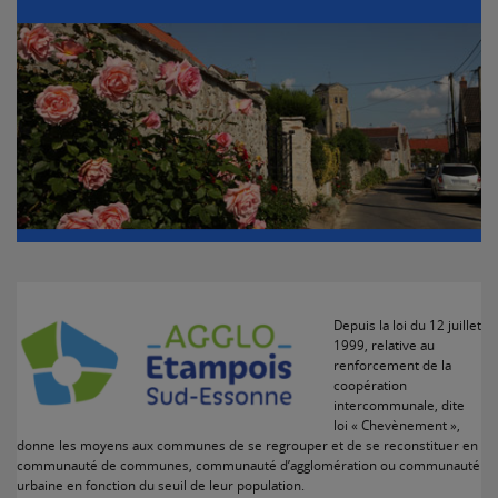
Depuis la loi du 12 juillet
1999, relative au
renforcement de la
coopération
intercommunale, dite
loi « Chevènement »,
donne les moyens aux communes de se regrouper et de se reconstituer en
communauté de communes, communauté d’agglomération ou communauté
urbaine en fonction du seuil de leur population.