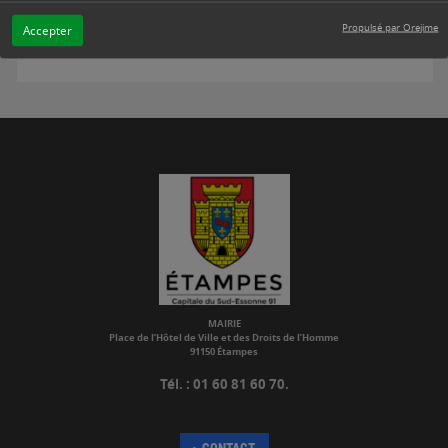
Propulsé par Orejime
Accepter
Cliquer-ici pour consulter le site internet de la CAESE.
MAIRIE
Place de l’Hôtel de Ville et des Droits de l’Homme
91150 Étampes
Tél. : 01 60 81 60 70.