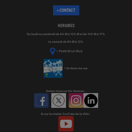
> CONTACT
HORAIRES
Du lundi au vendredi de
8 h 30 à 12 h 30 et de 13 h 30 à 17 h.
Le samedi de 8 h 30 à 12 h.
>
PLAN DE LA VILLE
.
>
Vu dans ma rue
.
Suivez-nous
sur les réseaux :
Facebook
Twitter
Instagram
Linkedin
Et sur la chaîne YouTube de la Ville :
Youtube