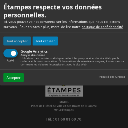
Étampes respecte vos données
personnelles.
Ici, vous pouvez voir et personnaliser les informations que nous collectons
MENUS SCOLAIRES
TRAVAUX
sur vous. Pour en savoir plus, merci de lire notre
politique de confidentialité
.
Tout accepter
Tout refuser
Google Analytics
Analyse d'audience
Utilisation: Les cookies statistiques aident les propriétaires du site Web, par la
Activé
collecte et la communication d'informations de manière anonyme, à comprendre
comment les visiteurs interagissent avec le site Web.
Propulsé par Orejime
Accepter
MAIRIE
Place de l’Hôtel de Ville et des Droits de l’Homme
91150 Étampes
Tél. : 01 60 81 60 70.