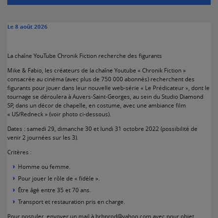
Le
8 août 2026
La chaîne YouTube Chronik Fiction recherche des figurants
Mike & Fabio, les créateurs de la chaîne Youtube « Chronik Fiction »
consacrée au cinéma (avec plus de 750 000 abonnés) recherchent des
figurants pour jouer dans leur nouvelle web-série « Le Prédicateur », dont le
tournage se déroulera à Auvers-Saint-Georges, au sein du Studio Diamond
SP, dans un décor de chapelle, en costume, avec une ambiance film
« US/Redneck » (voir photo ci-dessous).
Dates : samedi 29, dimanche 30 et lundi 31 octobre 2022 (possibilité de
venir 2 journées sur les 3).
Critères :
Homme ou femme.
Pour jouer le rôle de « fidèle ».
Être âgé entre 35 et 70 ans.
Transport et restauration pris en charge.
Pour postuler, envoyer un mail à brbprod@yahoo.com avec pour objet