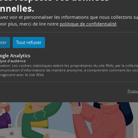
nnelles.
rouver autour des jeux de société en famille ou entre amis le
ouvez voir et personnaliser les informations que nous collectons su
oir plus, merci de lire notre
politique de confidentialité
.
pter
Tout refuser
ogle Analytics
lyse d'audience
isation: Les cookies statistiques aident les propriétaires du site Web, par la collecte
munication d'informations de manière anonyme, à comprendre comment les visi
eragissent avec le site Web.
Propu