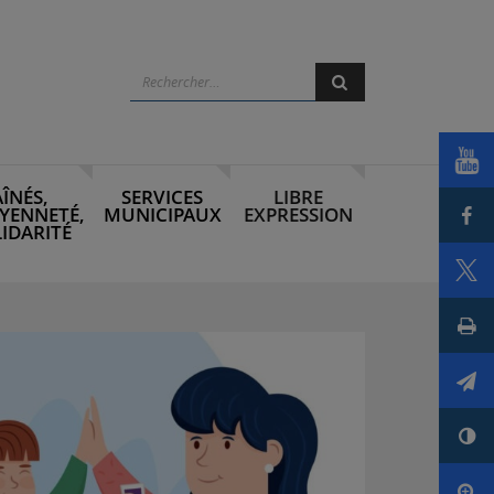
Rechercher
Rechercher
Voi
AÎNÉS,
SERVICES
LIBRE
Par
YENNETÉ,
MUNICIPAUX
EXPRESSION
IDARITÉ
Par
Imp
Env
Con
Agr