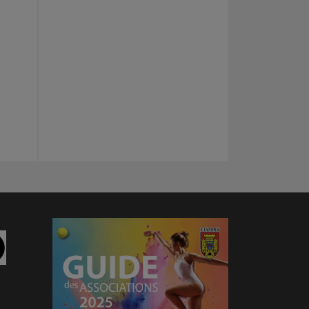
am
Linkedin