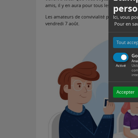
perso
amis, il y en aura pour tous les goûts !
Les amateurs de convivialité pourront se ret
Ici, vous p
vendredi 7 août.
Pour en sav
Tout acce
Go
Ana
Activé
Util
com
int
Accepter