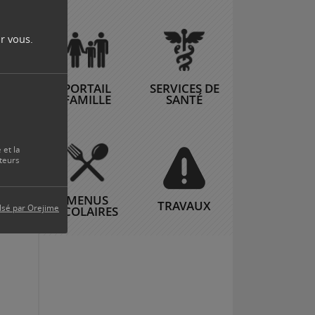
r vous.
PORTAIL
SERVICES DE
FAMILLE
SANTÉ
 et la
teurs
MENUS
TRAVAUX
lsé par Orejime
SCOLAIRES