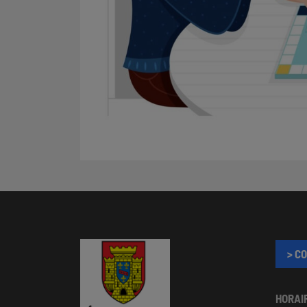
> C
HORAI