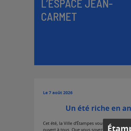
L’ESPACE JEAN-
CARMET
Le
7 août 2026
Un été riche en a
Cet été, la Ville d’Étampes vous donne rend
Étamp
ouvert à tous. Que vous soyez en quête de d