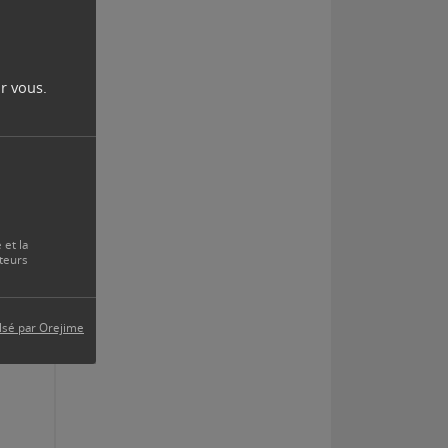
r vous.
 et la
teurs
lsé par Orejime