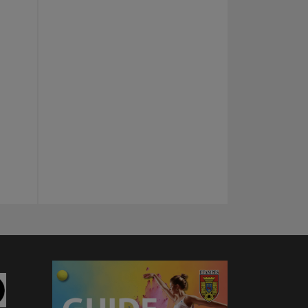
am
Linkedin