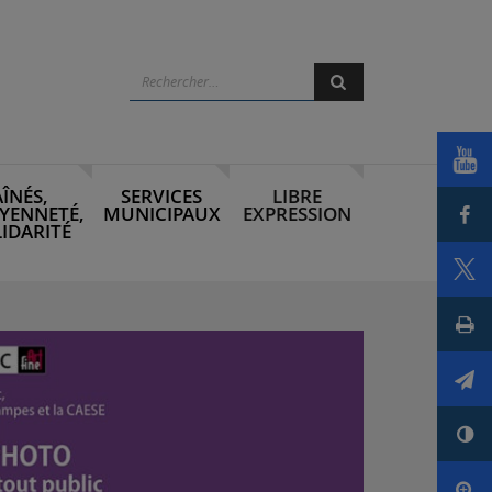
Rechercher
Rechercher
Voi
AÎNÉS,
SERVICES
LIBRE
Par
YENNETÉ,
MUNICIPAUX
EXPRESSION
IDARITÉ
Par
Imp
Env
Con
Agr