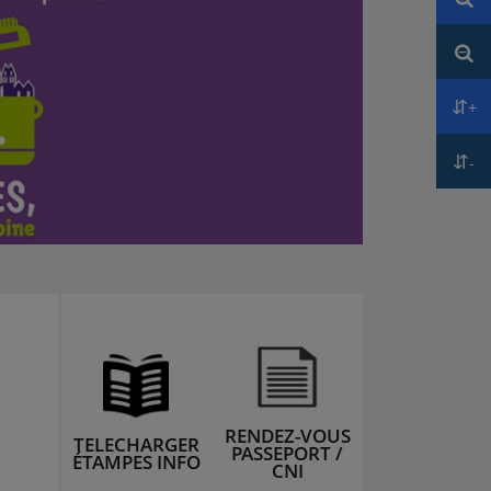
Réd
+
Aug
-
Réd
RENDEZ-VOUS
TELECHARGER
PASSEPORT /
ÉTAMPES INFO
CNI