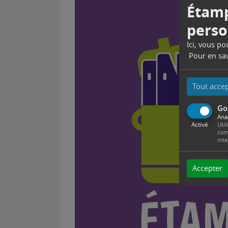
Étamp
perso
Ici, vous p
Pour en sav
Tout acce
Go
Ana
Activé
Util
com
int
Accepter